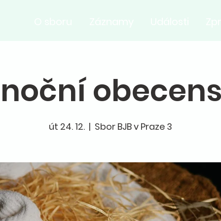
O sboru
Záznamy
Události
Zp
noční obecens
út 24. 12.
  |  
Sbor BJB v Praze 3