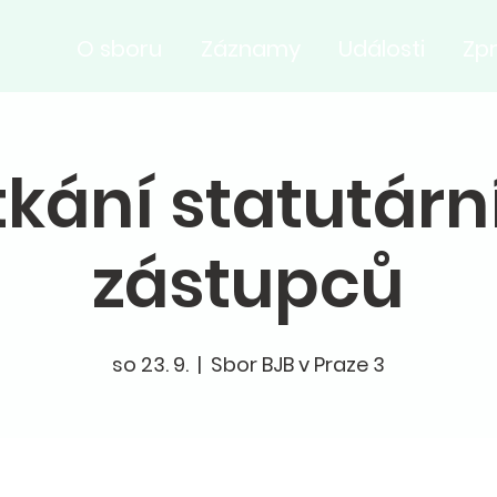
O sboru
Záznamy
Události
Zp
tkání statutárn
zástupců
so 23. 9.
  |  
Sbor BJB v Praze 3