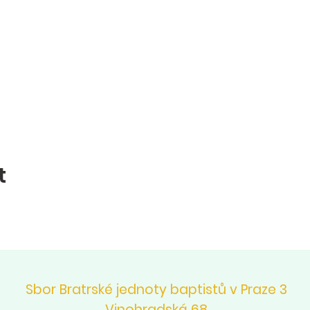
t
Sbor Bratrské jednoty baptistů v Praze 3
Vinohradská 68