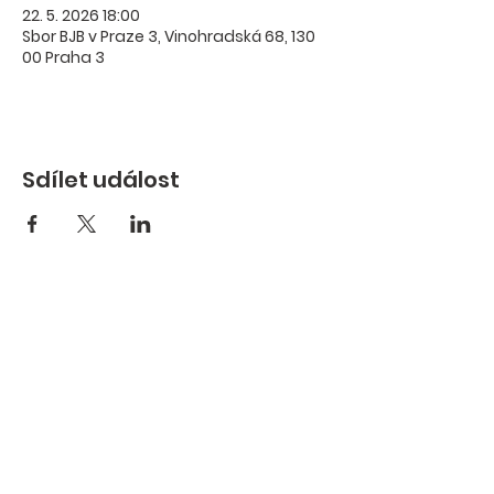
22. 5. 2026 18:00
Sbor BJB v Praze 3, Vinohradská 68, 130
00 Praha 3
Sdílet událost
Sbor Bratrské jednoty baptistů v
Praze 3
Vinohradská 68
130 00 Praha 3
IČO:
67981020
Bankovní spojení - číslo účtu:
2701733118
, číslo banky: 2010 (Fio