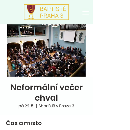
Neformální večer
chval
pá 22. 5.
  |  
Sbor BJB v Praze 3
Čas a místo