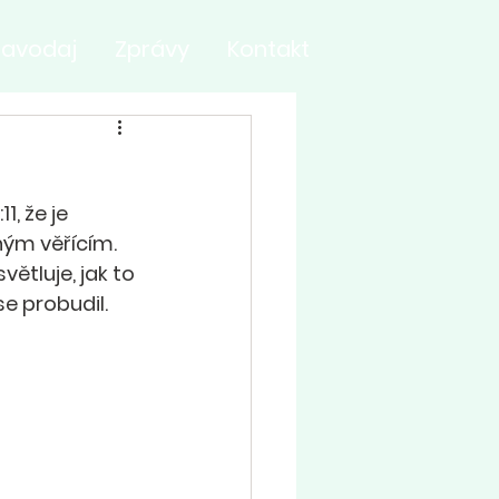
ravodaj
Zprávy
Kontakt
, že je 
ným věřícím. 
větluje, jak to 
e probudil.