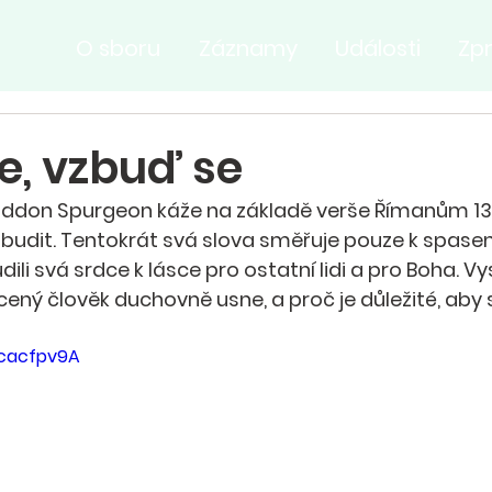
O sboru
Záznamy
Události
Zp
e, vzbuď se
ddon Spurgeon káže na základě verše Římanům 13:11
obudit. Tentokrát svá slova směřuje pouze k spase
ili svá srdce k lásce pro ostatní lidi a pro Boha. Vys
ený člověk duchovně usne, a proč je důležité, aby s
qcacfpv9A